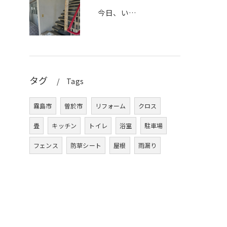
今日、いつもお世話になっている名古屋市にある（株）On-Co...
タグ
Tags
霧島市
曽於市
リフォーム
クロス
畳
キッチン
トイレ
浴室
駐車場
フェンス
防草シート
屋根
雨漏り